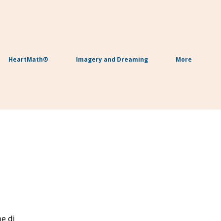
HeartMath®
Imagery and Dreaming
More
he di