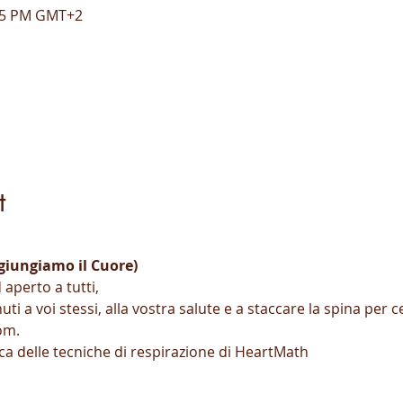
:35 PM GMT+2
t
giungiamo il Cuore)
aperto a tutti,
uti a voi stessi, alla vostra salute e a staccare la spina per c
om.
tica delle tecniche di respirazione di HeartMath