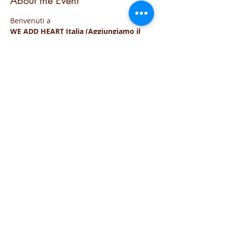
About the Event
Benvenuti a
WE ADD HEART Italia (Aggiungiamo il 
Cuore)
Questo evento gratuito ed aperto a tutti,
Vi invita a dedicarvi 35 minuti a voi 
stessi, alla vostra salute e a staccare la 
spina per centrarsi sul cuore 
L'incontro e' online via zoom.
Irene, vi guidera' alla pratica delle 
tecniche di respirazione di HeartMath
Read More >
Share This Event