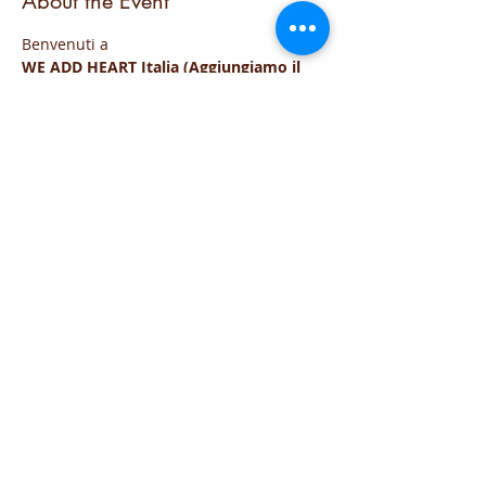
About the Event
Benvenuti a
WE ADD HEART Italia (Aggiungiamo il 
Cuore)
Questo evento gratuito ed aperto a tutti,
Vi invita a dedicarvi 35 minuti a voi 
stessi, alla vostra salute e a staccare la 
spina per centrarsi sul cuore 
L'incontro e' online via zoom.
Irene, vi guidera' alla pratica delle 
tecniche di respirazione di HeartMath
Read More >
Share This Event